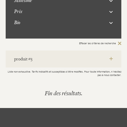
Millésime
Prix
Bio
Effacer les critères de recherche
produit #3
Liste non exhaustive. Tarifs indicatifs et susceptibles d'être modifiés. Pour toute information, n'hésitez
pas à nous contacter.
Autriche
Wachau
Wachau
Fin des résultats.